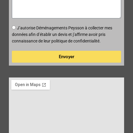
e
a
o
s
n
l
s
s
t
d
t
a
é
a
g
J’autorise Déménagements Peysson à collecter mes
p
l
e
données afin d’établir un devis et j’affirme avoir pris
a
a
connaissance de leur politique de confidentialité.
r
r
t
r
Envoyer
i
v
é
e