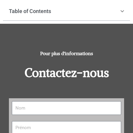
Table of Contents
Pour plus d'informations
Contactez-nous
N
o
m
P
r