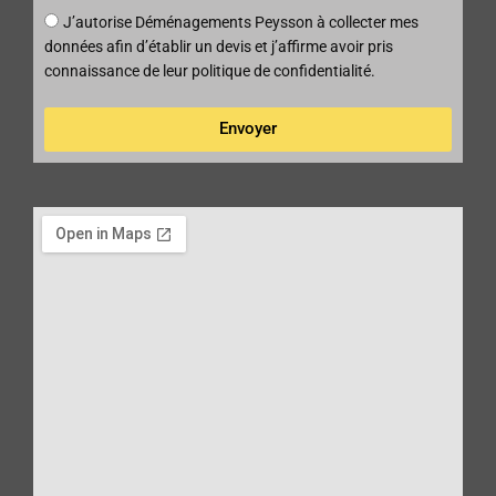
é
a
g
J’autorise Déménagements Peysson à collecter mes
p
l
e
données afin d’établir un devis et j’affirme avoir pris
a
a
connaissance de leur politique de confidentialité.
r
r
t
r
Envoyer
i
v
é
e