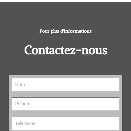
Pour plus d'informations
Contactez-nous
N
o
m
P
r
é
n
T
o
é